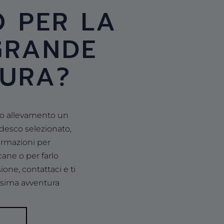
O PER LA
GRANDE
URA?
ro allevamento un
desco selezionato,
ormazioni per
ane o per farlo
one, contattaci e ti
ssima avventura
I