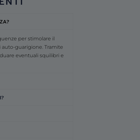
ENTI
ZA?
equenze per stimolare il
di auto-guarigione. Tramite
duare eventuali squilibri e
I?