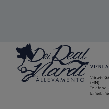
VIENI 
Via Senga,
(MN)
Telefono:
Email: mar