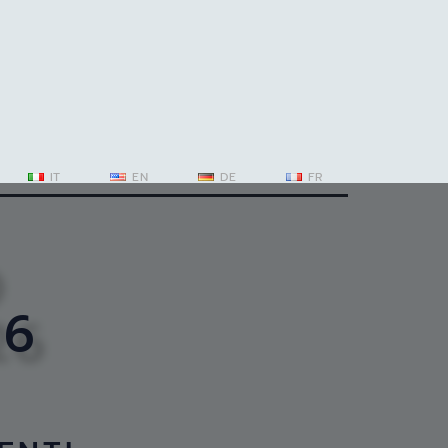
IT
EN
DE
FR
26