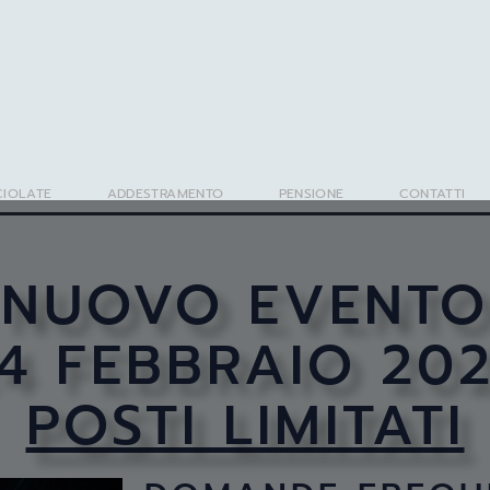
IOLATE
ADDESTRAMENTO
PENSIONE
CONTATTI
NUOVO EVENTO
4 FEBBRAIO 20
POSTI LIMITATI