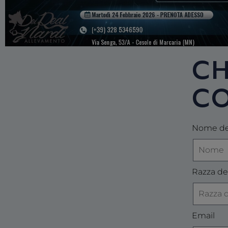
CH
CO
Nome del
Razza de
Email