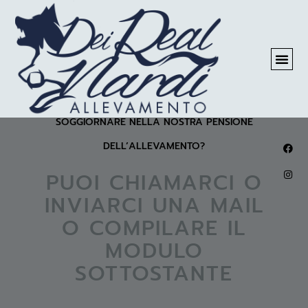
Contattaci
VUOI ACQUISTARE UN CUCCIOLO DI PASTORE TEDESCO?
ADDESTRARE IL TUO CANE OPPURE FARLO
SOGGIORNARE NELLA NOSTRA PENSIONE
DELL’ALLEVAMENTO?
PUOI CHIAMARCI O
INVIARCI UNA MAIL
O COMPILARE IL
MODULO
SOTTOSTANTE